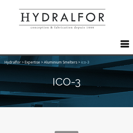

Hydralfor
>
Expertise
>
Aluminium Smelters
>
ico-3
ICO-3