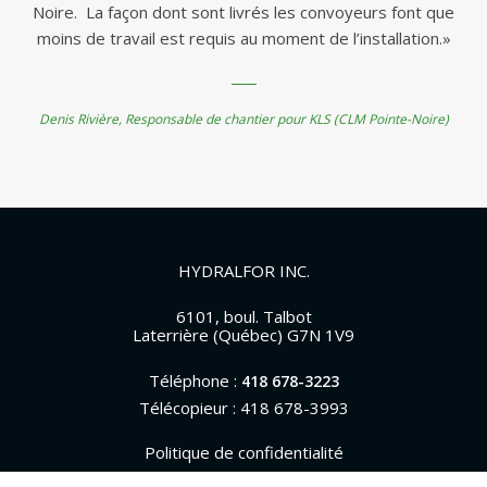
Noire. La façon dont sont livrés les convoyeurs font que
moins de travail est requis au moment de l’installation.»
Denis Rivière, Responsable de chantier pour KLS (CLM Pointe-Noire)
HYDRALFOR INC.
6101, boul. Talbot
Laterrière (Québec) G7N 1V9
Téléphone :
418 678-3223
Télécopieur : 418 678-3993
Politique de confidentialité