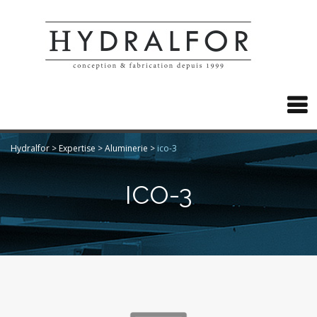

Hydralfor
>
Expertise
>
Aluminerie
>
ico-3
ICO-3