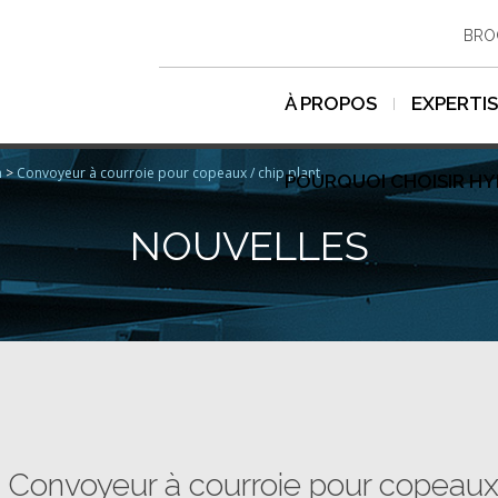
BRO
À PROPOS
EXPERTI
n
>
Convoyeur à courroie pour copeaux / chip plant
POURQUOI CHOISIR H
NOUVELLES
Convoyeur à courroie pour copeaux 