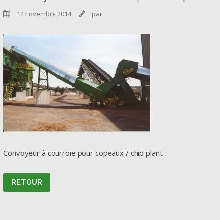
12 novembre 2014
par


Convoyeur à courroie pour copeaux / chip plant
RETOUR