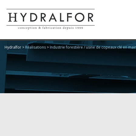
Hydralfor
>
Réalisations
>
Industrie forestière / usine de copeaux clé en mai