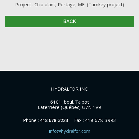
Project : Chip plant, Portage, ME. (Turnkey project)
BACK
HYDRALFOR INC.
6101, boul. Talbot
Laterrière (Québec) G7N 1V9
Phone :
Fax : 418 678-3993
418 678-3223
info@hydralfor.com