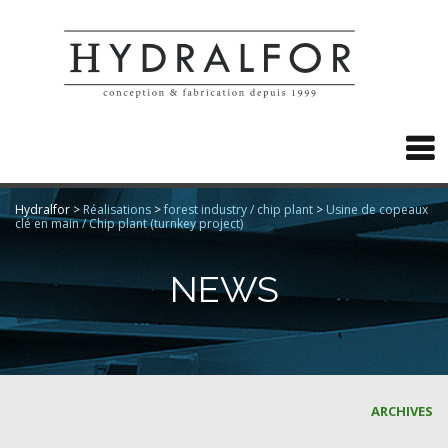

Hydralfor
>
Réalisations
>
forest industry / chip plant
>
Usine de copeaux
clé en main / Chip plant (turnkey project)
NEWS
ARCHIVES