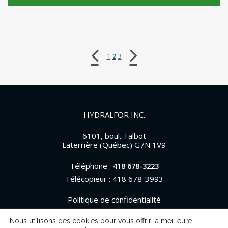


1
2
3
HYDRALFOR INC.
6101, boul. Talbot
Laterrière (Québec) G7N 1V9
Téléphone :
418 678-3223
Télécopieur : 418 678-3993
Politique de confidentialité
Nous utilisons des cookies pour vous offrir la meilleure