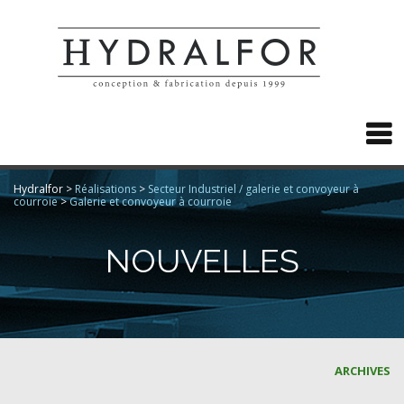

Hydralfor
>
Réalisations
>
Secteur Industriel / galerie et convoyeur à
courroie
>
Galerie et convoyeur à courroie
NOUVELLES
ARCHIVES