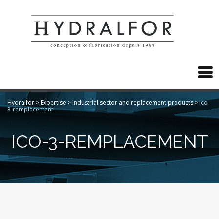

Hydralfor
>
Expertise
>
Industrial sector and replacement products
>
ico-
3-remplacement
ICO-3-REMPLACEMENT