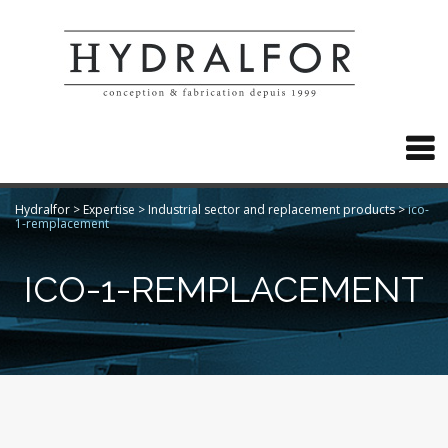

Hydralfor
>
Expertise
>
Industrial sector and replacement products
>
ico-
1-remplacement
ICO-1-REMPLACEMENT