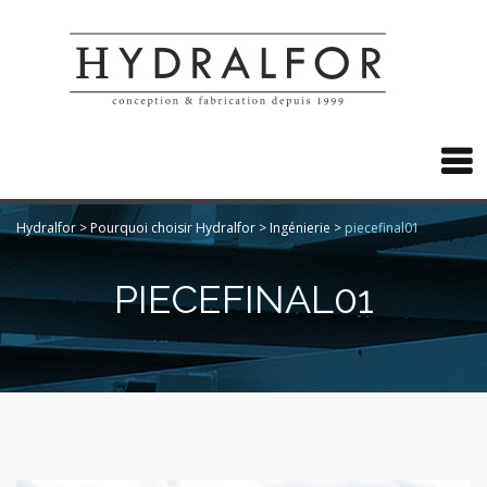

Hydralfor
>
Pourquoi choisir Hydralfor
>
Ingénierie
>
piecefinal01
PIECEFINAL01