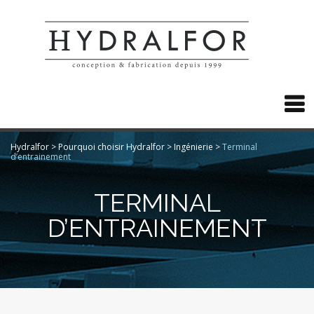

Hydralfor
>
Pourquoi choisir Hydralfor
>
Ingénierie
>
Terminal
d’entrainement
TERMINAL
D’ENTRAINEMENT