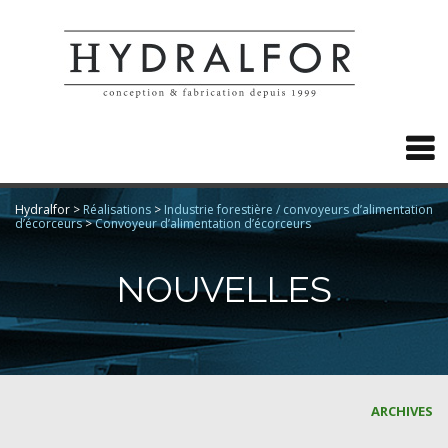

Hydralfor
>
Réalisations
>
Industrie forestière / convoyeurs d’alimentation
d’écorceurs
>
Convoyeur d’alimentation d’écorceurs
NOUVELLES
ARCHIVES