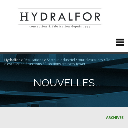

Hydralfor
>
Réalisations
>
Secteur industriel / tour d’escaliers
>
Tour
d’escalier en 3 sections / 3 sections stairway tower
NOUVELLES
ARCHIVES