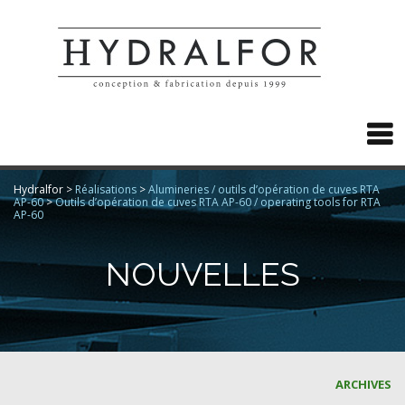

Hydralfor
>
Réalisations
>
Alumineries / outils d’opération de cuves RTA
AP-60
>
Outils d’opération de cuves RTA AP-60 / operating tools for RTA
AP-60
NOUVELLES
ARCHIVES