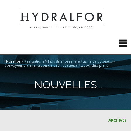

Hydralfor
>
Réalisations
>
Industrie forestière / usine de copeaux
>
Convoyeur d’alimentation de déchiqueteuse / wood chip plant
NOUVELLES
ARCHIVES