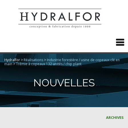

Hydralfor
>
Réalisations
>
Industrie forestière / usine de copeaux clé en
main
>
Trémie à copeaux 132 unités / chip plant
NOUVELLES
ARCHIVES