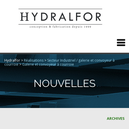

Hydralfor
>
Réalisations
>
Secteur Industriel / galerie et convoyeur à
courroie
>
Galerie et convoyeur à courroie
NOUVELLES
ARCHIVES