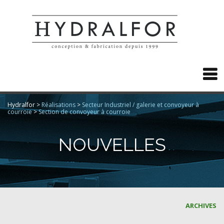

Hydralfor
>
Réalisations
>
Secteur Industriel / galerie et convoyeur à
courroie
>
Section de convoyeur à courroie
NOUVELLES
ARCHIVES