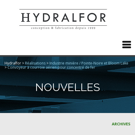

Hydralfor
>
Réalisations
>
Industrie minière / Pointe-Noire et Bloom Lake
>
Convoyeur à courroie aérien pour concentré de fer
NOUVELLES
ARCHIVES