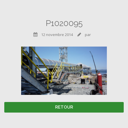
P1020095
12 novembre 2014
par


RETOUR