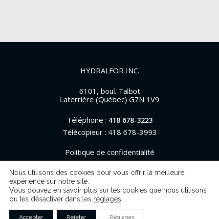
HYDRALFOR INC.
6101, boul. Talbot
Laterrière (Québec) G7N 1V9
Téléphone :
418 678-3223
Télécopieur : 418 678-3993
Politique de confidentialité
Nous utilisons des cookies pour vous offrir la meilleure
expérience sur notre site.
Vous pouvez en savoir plus sur les cookies que nous utilisons
© 2026 Hydralfor. Tous droits réservés.
ou les désactiver dans les
réglages
.
Accepter
Rejeter
Réglages
Une réalisation de
La Web Shop