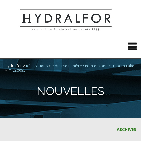

Hydralfor
>
Réalisations
>
Industrie minière / Pointe-Noire et Bloom Lake
>
P1020095
NOUVELLES
ARCHIVES