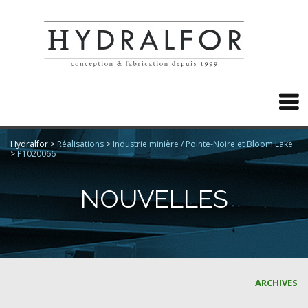

Hydralfor
>
Réalisations
>
Industrie minière / Pointe-Noire et Bloom Lake
>
P1020066
NOUVELLES
ARCHIVES