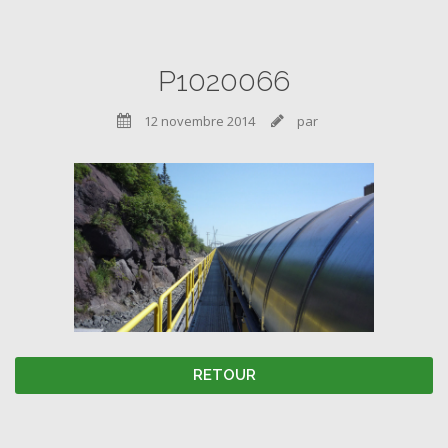
P1020066
12 novembre 2014
par


RETOUR