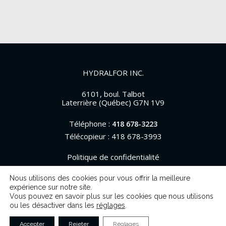
HYDRALFOR INC.
6101, boul. Talbot
Laterrière (Québec) G7N 1V9
Téléphone :
418 678-3223
Télécopieur : 418 678-3993
Politique de confidentialité
Nous utilisons des cookies pour vous offrir la meilleure
expérience sur notre site.
Vous pouvez en savoir plus sur les cookies que nous utilisons
© 2026 Hydralfor. Tous droits réservés.
ou les désactiver dans les
réglages
.
Accepter
Rejeter
Réglages
Une réalisation de
La Web Shop