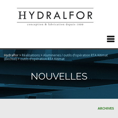

Hydralfor
>
Réalisations
>
Alumineries / outils d’opération RTA Kitimat
(Bechtel)
>
outils d’opération RTA Kitimat
NOUVELLES
ARCHIVES