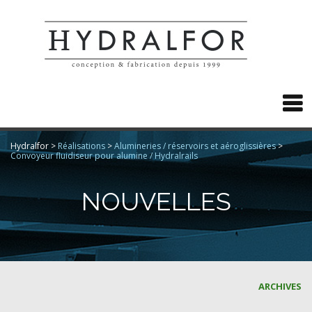

Hydralfor
>
Réalisations
>
Alumineries / réservoirs et aéroglissières
>
Convoyeur fluidiseur pour alumine / Hydralrails
NOUVELLES
ARCHIVES