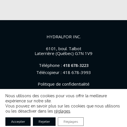
HYDRALFOR INC.
6101, boul. Talbot
Laterrière (Québec) G7N 1V9
Téléphone :
418 678-3223
Télécopieur : 418 678-3993
Politique de confidentialité
Nous utilisons des cookies pour vous offrir la meilleure
expérience sur notre site.
Vous pouvez en savoir plus sur les cookies que nous utilisons
© 2026 Hydralfor. Tous droits réservés.
ou les désactiver dans les
réglages
.
Accepter
Rejeter
Réglages
Une réalisation de
La Web Shop