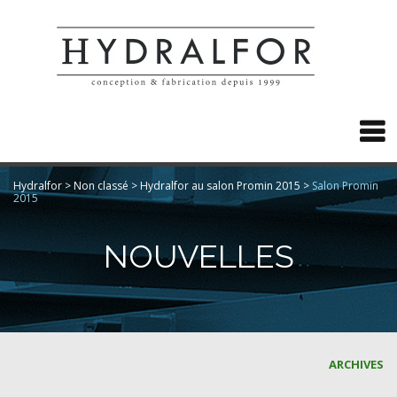

Hydralfor
>
Non classé
>
Hydralfor au salon Promin 2015
>
Salon Promin
2015
NOUVELLES
ARCHIVES