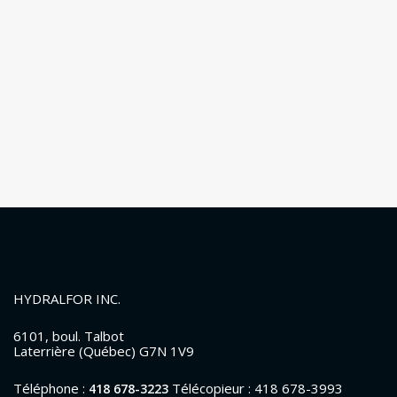
HYDRALFOR INC.
6101, boul. Talbot
Laterrière (Québec) G7N 1V9
Téléphone :
Télécopieur : 418 678-3993
418 678-3223