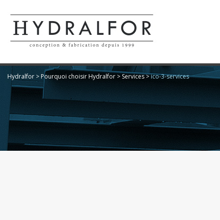
Hydralfor
>
Pourquoi choisir Hydralfor
>
Services
>
ico-3-services