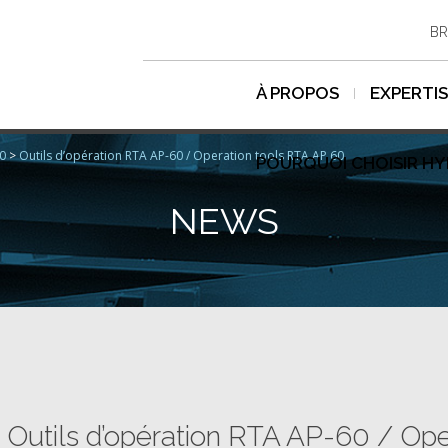
BR
À PROPOS
EXPERTI
60
>
Outils d’opération RTA AP-60 / Operation tools RTA AP 60
POURQUOI CHOISIR H
NEWS
Outils d’opération RTA AP-60 / Op