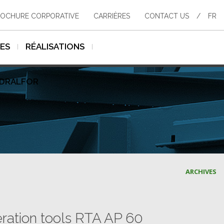
OCHURE CORPORATIVE
CARRIÈRES
CONTACT US
/
FR
SES
RÉALISATIONS
YDRALFOR
ARCHIVES
eration tools RTA AP 60