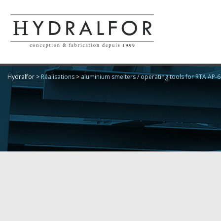
Hydralfor
>
Réalisations
>
aluminium smelters / operating tools for RTA AP-