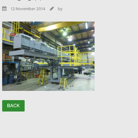
12 November 2014
by


BACK