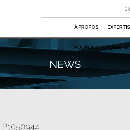
BR
À PROPOS
EXPERTI
POURQUOI CHOISIR H
NEWS
P1050944