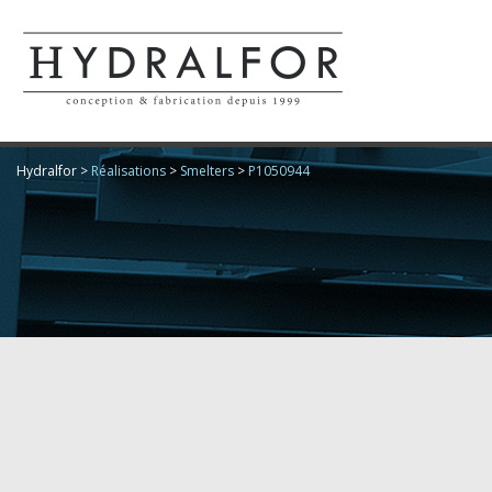
Hydralfor
>
Réalisations
>
Smelters
>
P1050944