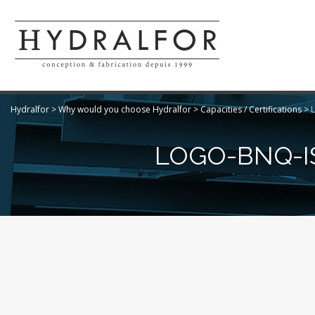
Hydralfor
>
Why would you choose Hydralfor
>
Capacities / Certifications
>
LOGO-BNQ-I