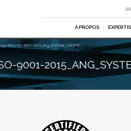
BR
À PROPOS
EXPERTI
Logo-BNQ-ISO-9001-2015_Ang_SYSTEME_CERTIFIE
POURQUOI CHOISIR H
SO-9001-2015_ANG_SYSTE